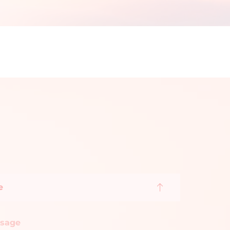
e
ssage