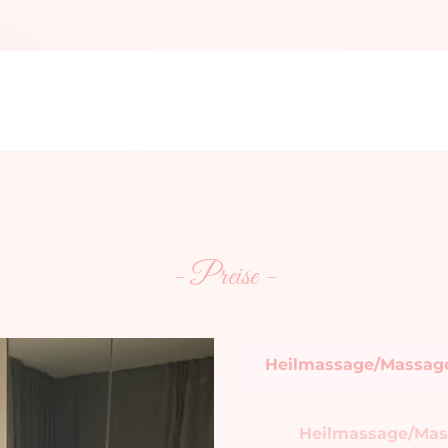
- Preise -
Heilmassage/Massag
Heilmassage/Ma